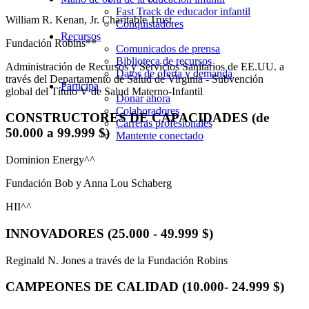
Fast Track de educador infantil
William R. Kenan, Jr. Charitable Trust
Conquistadores
Recursos
Fundación Robins**
Comunicados de prensa
Biblioteca de recursos
Administración de Recursos y Servicios Sanitarios de EE.UU. a
Datos de oferta y demanda
través del Departamento de Salud de Virginia - Subvención
Participa
global del Título V de Salud Materno-Infantil
Donar ahora
Colaboradores
CONSTRUCTORES DE CAPACIDADES (de
Carreras profesionales
50.000 a 99.999 $)
Mantente conectado
Dominion Energy^^
Fundación Bob y Anna Lou Schaberg
HII^^
INNOVADORES (25.000 - 49.999 $)
Reginald N. Jones a través de la Fundación Robins
CAMPEONES DE CALIDAD (10.000- 24.999 $)