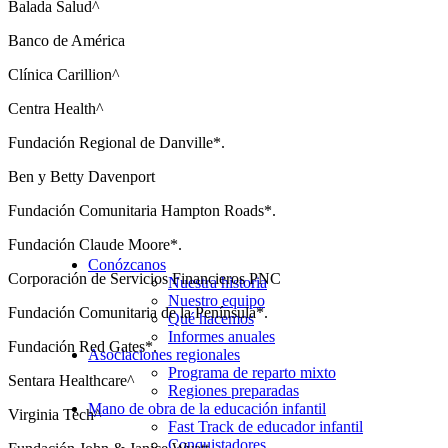
Balada Salud^
Banco de América
Clínica Carillion^
Centra Health^
Fundación Regional de Danville*.
Ben y Betty Davenport
Fundación Comunitaria Hampton Roads*.
Fundación Claude Moore*.
Conózcanos
Corporación de Servicios Financieros PNC
Nuestra historia
Nuestro equipo
Fundación Comunitaria de la Península*.
Qué hacemos
Informes anuales
Fundación Red Gates*.
Asociaciones regionales
Programa de reparto mixto
Sentara Healthcare^
Regiones preparadas
Mano de obra de la educación infantil
Virginia Tech^
Fast Track de educador infantil
Conquistadores