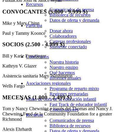
Fundación John & Janice Wyatt
Recursos
Comunicados de prensa
CONVOCANTES (5.000 - 9.999 $)
Biblioteca de recursos
Datos de oferta y demanda
Mike y Mary Chinn
Participa
Donar ahora
Paul y Tammy Koonce
Colaboradores
Carreras profesionales
SOCIOS (2.500 - 4.999 $)
Mantente conectado
Bill y Karie Ermatinger
Conózcanos
Nuestra historia
Kathryn V. Glazer
Nuestro equipo
Qué hacemos
Asistencia sanitaria Mary Washington
Informes anuales
Asociaciones regionales
Wells Fargo
Programa de reparto mixto
Regiones preparadas
MECENAS (1.000 - 2.499 $)
Mano de obra de la educación infantil
Fast Track de educador infantil
Tom y Nancy Chewning a través del Thomas and Nancy J.
Conquistadores
Chewning Fund de la Community Foundation for a greater
Recursos
Richmond
Comunicados de prensa
Biblioteca de recursos
Alexis Ehrhardt
Datos de oferta y demanda