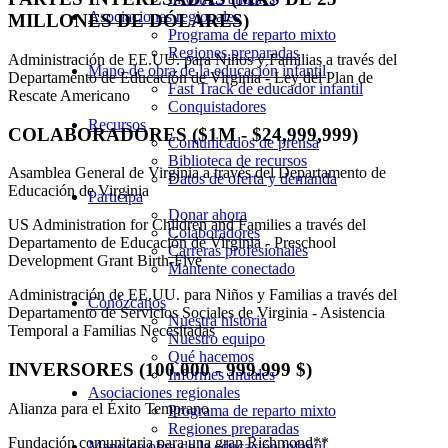
Asociaciones regionales
MILLONES DE DÓLARES)
Programa de reparto mixto
Regiones preparadas
Administración de EE.UU. para Niños y Familias a través del
Mano de obra de la educación infantil
Departamento de Educación de Virginia - Ley del Plan de
Fast Track de educador infantil
Rescate Americano
Conquistadores
Recursos
COLABORADORES ($1M - $24,999,999)
Comunicados de prensa
Biblioteca de recursos
Asamblea General de Virginia a través del Departamento de
Datos de oferta y demanda
Educación de Virginia
Participa
Donar ahora
US Administration for Children and Families a través del
Colaboradores
Departamento de Educación de Virginia - Preschool
Carreras profesionales
Development Grant Birth-Five
Mantente conectado
Administración de EE.UU. para Niños y Familias a través del
Conózcanos
Departamento de Servicios Sociales de Virginia - Asistencia
Nuestra historia
Temporal a Familias Necesitadas
Nuestro equipo
Qué hacemos
INVERSORES (100.000 - 999.999 $)
Informes anuales
Asociaciones regionales
Alianza para el Éxito Temprano
Programa de reparto mixto
Regiones preparadas
Fundación comunitaria para una gran Richmond**
Mano de obra de la educación infantil